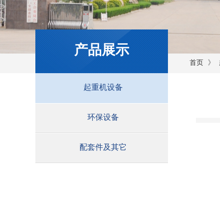
产品展示
》
首页
起重机设备
环保设备
配套件及其它