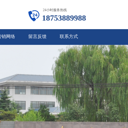
24小时服务热线
18753889988
营销网络
留言反馈
联系方式