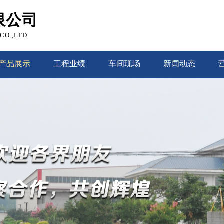
限公司
CO.,LTD
产品展示
工程业绩
车间现场
新闻动态